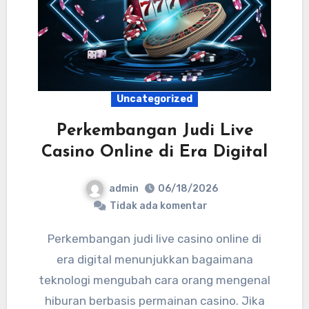
Uncategorized
Perkembangan Judi Live
Casino Online di Era Digital
admin
06/18/2026
Tidak ada komentar
Perkembangan judi live casino online di
era digital menunjukkan bagaimana
teknologi mengubah cara orang mengenal
hiburan berbasis permainan casino. Jika