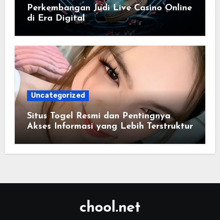
Perkembangan Judi Live Casino Online
di Era Digital
Uncategorized
Situs Togel Resmi dan Pentingnya
Akses Informasi yang Lebih Terstruktur
chool.net