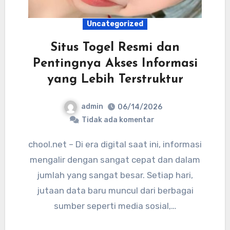
Uncategorized
Situs Togel Resmi dan
Pentingnya Akses Informasi
yang Lebih Terstruktur
admin
06/14/2026
Tidak ada komentar
chool.net – Di era digital saat ini, informasi
mengalir dengan sangat cepat dan dalam
jumlah yang sangat besar. Setiap hari,
jutaan data baru muncul dari berbagai
sumber seperti media sosial,…