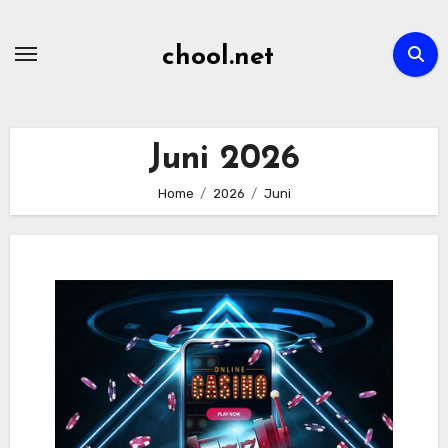
Skip
to
chool.net
content
Juni 2026
Home
2026
Juni