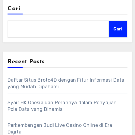
Cari
Cari
Recent Posts
Daftar Situs Broto4D dengan Fitur Informasi Data
yang Mudah Dipahami
Syair HK Opesia dan Perannya dalam Penyajian
Pola Data yang Dinamis
Perkembangan Judi Live Casino Online di Era
Digital