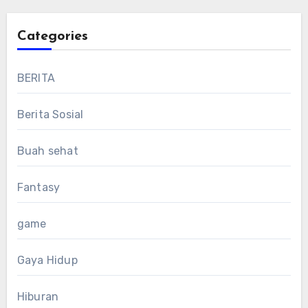
Categories
BERITA
Berita Sosial
Buah sehat
Fantasy
game
Gaya Hidup
Hiburan