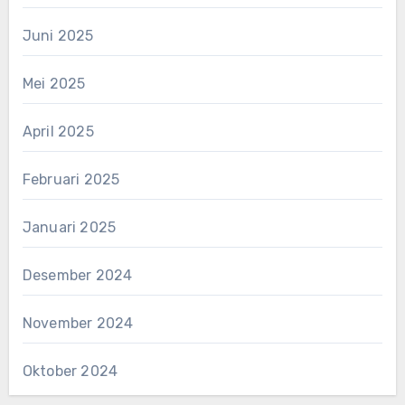
Juni 2025
Mei 2025
April 2025
Februari 2025
Januari 2025
Desember 2024
November 2024
Oktober 2024