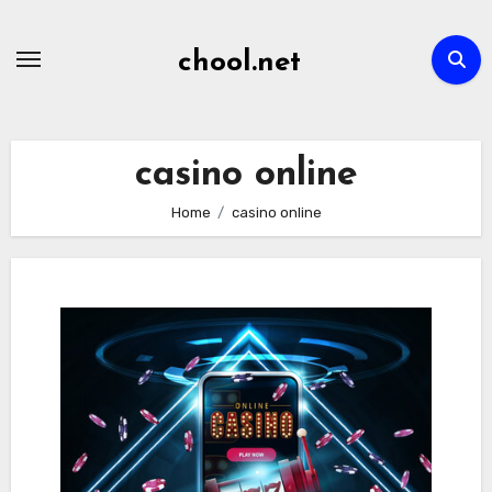
Skip
to
chool.net
content
casino online
Home
casino online