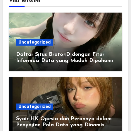
You Missed
Uncategorized
Daftar Situs Broto4D dengan Fitur
Informasi Data yang Mudah Dipahami
Uncategorized
Syair HK Opesia dan Perannya dalam
Penyajian Pola Data yang Dinamis