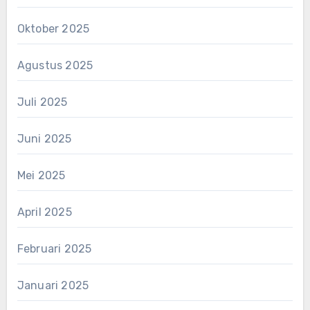
Oktober 2025
Agustus 2025
Juli 2025
Juni 2025
Mei 2025
April 2025
Februari 2025
Januari 2025