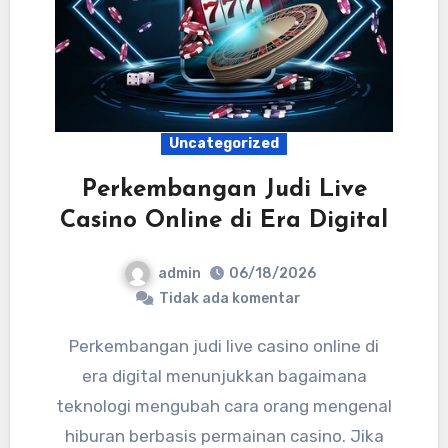
Uncategorized
Perkembangan Judi Live
Casino Online di Era Digital
admin
06/18/2026
Tidak ada komentar
Perkembangan judi live casino online di
era digital menunjukkan bagaimana
teknologi mengubah cara orang mengenal
hiburan berbasis permainan casino. Jika