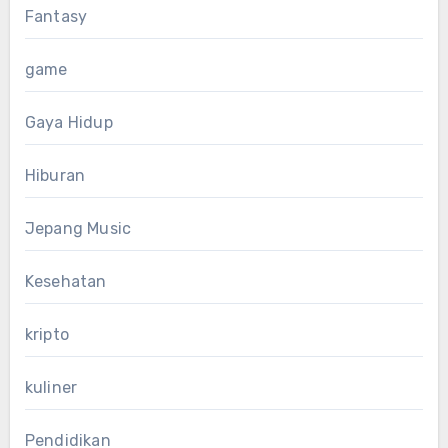
Fantasy
game
Gaya Hidup
Hiburan
Jepang Music
Kesehatan
kripto
kuliner
Pendidikan