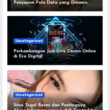
Penyajian Pola Data yang Dinamis
Uncategorized
Perkembangan Judi Live Casino Online
di Era Digital
Uncategorized
Situs Togel Resmi dan Pentingnya