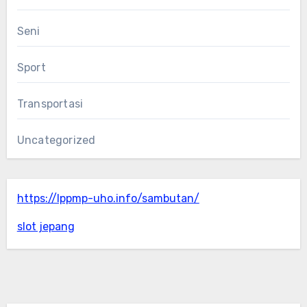
Seni
Sport
Transportasi
Uncategorized
https://lppmp-uho.info/sambutan/
slot jepang