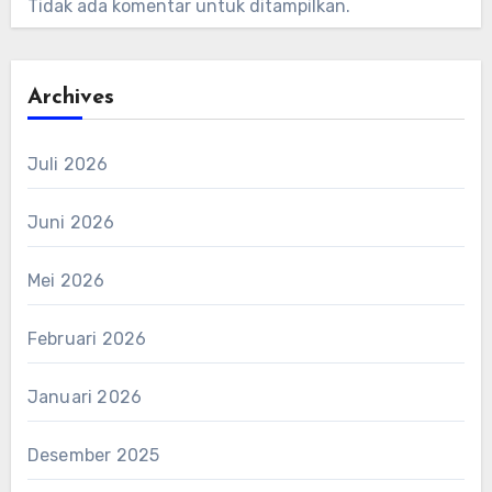
Tidak ada komentar untuk ditampilkan.
Archives
Juli 2026
Juni 2026
Mei 2026
Februari 2026
Januari 2026
Desember 2025