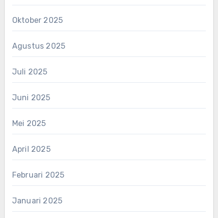
Oktober 2025
Agustus 2025
Juli 2025
Juni 2025
Mei 2025
April 2025
Februari 2025
Januari 2025