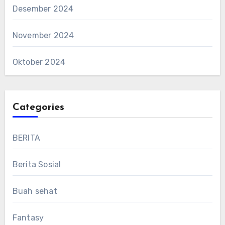
Desember 2024
November 2024
Oktober 2024
Categories
BERITA
Berita Sosial
Buah sehat
Fantasy