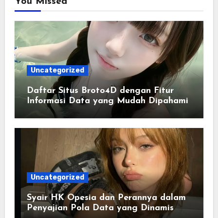
You Missed
Uncategorized
Daftar Situs Broto4D dengan Fitur
Informasi Data yang Mudah Dipahami
Uncategorized
Syair HK Opesia dan Perannya dalam
Penyajian Pola Data yang Dinamis